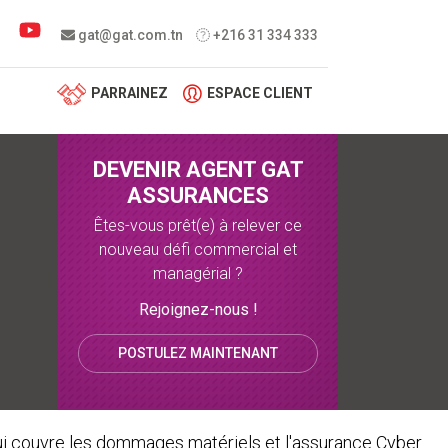
 menu
gat@gat.com.tn
+216 31 334 333
PARRAINEZ
ESPACE CLIENT
DEVENIR AGENT GAT
ASSURANCES
Êtes-vous prêt(e) à relever ce
nouveau défi commercial et
managérial ?
Rejoignez-nous !
POSTULEZ MAINTENANT
qui couvre les dommages matériels et l'assurance Cyber