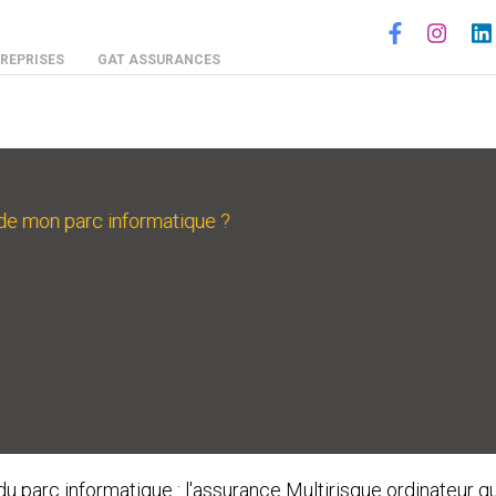
Social
REPRISES
GAT ASSURANCES
 de mon parc informatique ?
du parc informatique : l'assurance Multirisque ordinateur 