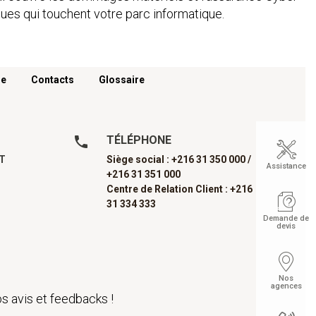
ues qui touchent votre parc informatique.
re
Contacts
Glossaire
TÉLÉPHONE
AT
Siège social : +216 31 350 000 /
Assistance
+216 31 351 000
Centre de Relation Client : +216
31 334 333
Demande de
devis
Nos
agences
s avis et feedbacks !