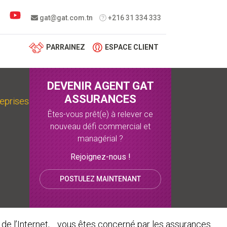
 menu
gat@gat.com.tn
+216 31 334 333
PARRAINEZ
ESPACE CLIENT
DEVENIR AGENT GAT
ASSURANCES
reprises ?
Êtes-vous prêt(e) à relever ce
nouveau défi commercial et
managérial ?
Rejoignez-nous !
POSTULEZ MAINTENANT
 de l’Internet, …vous êtes concerné par les assurances