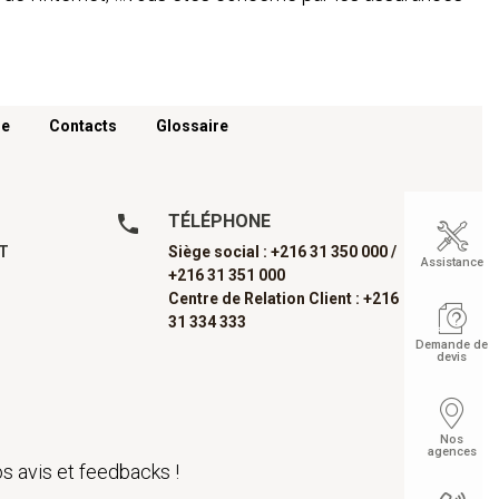
re
Contacts
Glossaire
TÉLÉPHONE
AT
Siège social : +216 31 350 000 /
Assistance
+216 31 351 000
Centre de Relation Client : +216
31 334 333
Demande de
devis
Nos
agences
s avis et feedbacks !