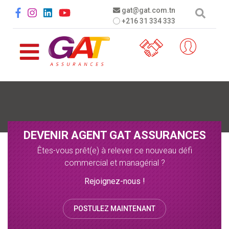
Aller au contenu principal
Social menu
gat@gat.com.tn
+216 31 334 333
DEVENIR AGENT GAT ASSURANCES
Êtes-vous prêt(e) à relever ce nouveau défi
commercial et managérial ?
Rejoignez-nous !
POSTULEZ MAINTENANT