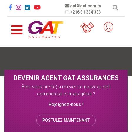
Aller au contenu principal
Social menu
gat@gat.com.tn
+216 31 334 333
DEVENIR AGENT GAT ASSURANCES
Êtes-vous prêt(e) à relever ce nouveau défi
commercial et managérial ?
Rejoignez-nous !
POSTULEZ MAINTENANT