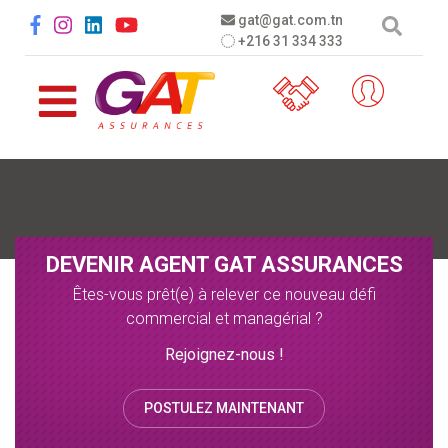
Aller au contenu principal
Social menu
gat@gat.com.tn
+216 31 334 333
DEVENIR AGENT GAT ASSURANCES
Êtes-vous prêt(e) à relever ce nouveau défi
commercial et managérial ?
Rejoignez-nous !
POSTULEZ MAINTENANT