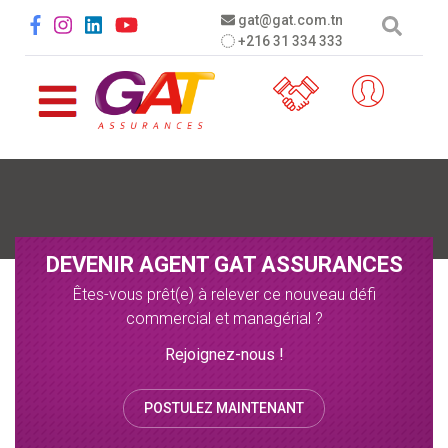
Aller au contenu principal
Social menu
gat@gat.com.tn
+216 31 334 333
DEVENIR AGENT GAT ASSURANCES
Êtes-vous prêt(e) à relever ce nouveau défi
commercial et managérial ?
Rejoignez-nous !
POSTULEZ MAINTENANT