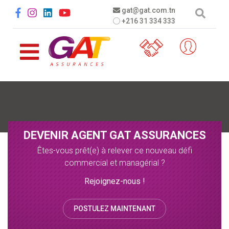
Aller au contenu principal
Social menu
gat@gat.com.tn
+216 31 334 333
DEVENIR AGENT GAT ASSURANCES
Êtes-vous prêt(e) à relever ce nouveau défi
commercial et managérial ?
Rejoignez-nous !
POSTULEZ MAINTENANT