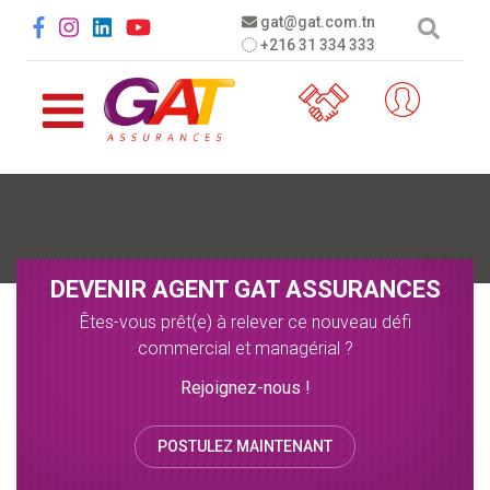
Aller au contenu principal
Social menu
gat@gat.com.tn
+216 31 334 333
DEVENIR AGENT GAT ASSURANCES
Êtes-vous prêt(e) à relever ce nouveau défi
commercial et managérial ?
Rejoignez-nous !
POSTULEZ MAINTENANT