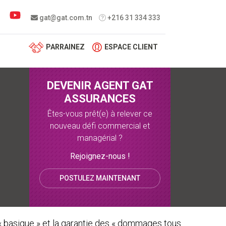
 menu
gat@gat.com.tn
+216 31 334 333
PARRAINEZ
ESPACE CLIENT
DEVENIR AGENT GAT
ASSURANCES
Êtes-vous prêt(e) à relever ce
nouveau défi commercial et
managérial ?
Rejoignez-nous !
POSTULEZ MAINTENANT
 « basique » et la garantie des « dommages tous