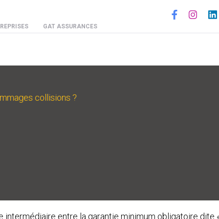
Social
REPRISES
GAT ASSURANCES
ommages collisions ?
 intermédiaire entre la garantie minimum obligatoire dite