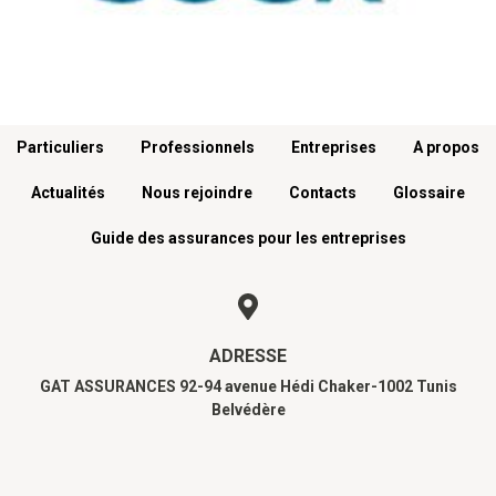
Menu footer
Particuliers
Professionnels
Entreprises
A propos
Actualités
Nous rejoindre
Contacts
Glossaire
Guide des assurances pour les entreprises
ADRESSE
GAT ASSURANCES 92-94 avenue Hédi Chaker-1002 Tunis
Belvédère