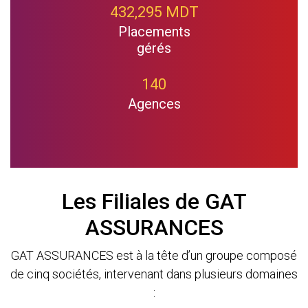
432,295 MDT
Placements
gérés
140
Agences
Les Filiales de GAT
ASSURANCES
GAT ASSURANCES est à la tête d’un groupe composé
de cinq sociétés, intervenant dans plusieurs domaines
: