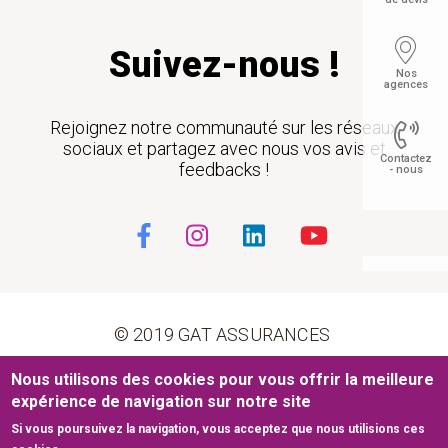
Suivez-nous !
Nos
agences
Rejoignez notre communauté sur les réseaux
sociaux et partagez avec nous vos avis et
Contactez
feedbacks !
- nous
Float
© 2019 GAT ASSURANCES
Pied de page
Nous utilisons des cookies pour vous offrir la meilleure
Conditions générales d’utilisation
Cookies
expérience de navigation sur notre site
Si vous poursuivez la navigation, vous acceptez que nous utilisions ces
Mentions légales
Plan du site