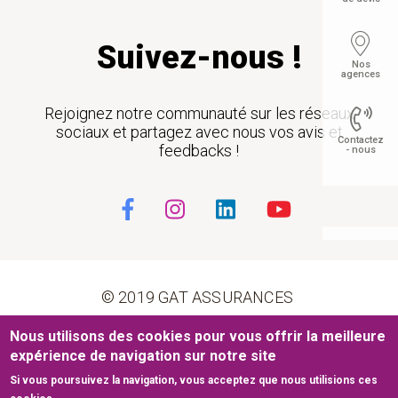
Suivez-nous !
Nos
agences
Rejoignez notre communauté sur les réseaux
sociaux et partagez avec nous vos avis et
Contactez
feedbacks !
- nous
Float
© 2019 GAT ASSURANCES
Nous utilisons des cookies pour vous offrir la meilleure
Pied de page
Conditions générales d’utilisation
Cookies
expérience de navigation sur notre site
Si vous poursuivez la navigation, vous acceptez que nous utilisions ces
Mentions légales
Plan du site