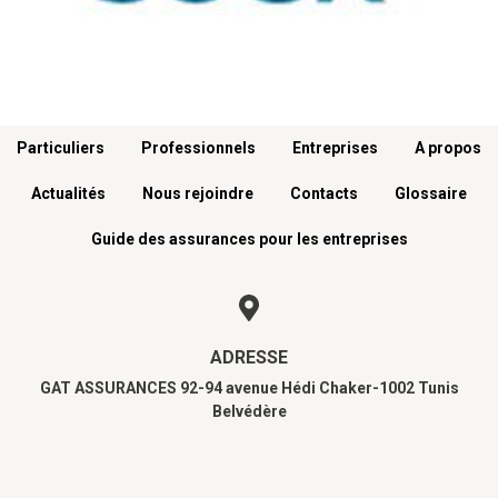
Menu footer
Particuliers
Professionnels
Entreprises
A propos
Actualités
Nous rejoindre
Contacts
Glossaire
Guide des assurances pour les entreprises
ADRESSE
GAT ASSURANCES 92-94 avenue Hédi Chaker-1002 Tunis
Belvédère