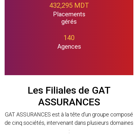
432,295 MDT
Placements
gérés
140
Agences
Les Filiales de GAT
ASSURANCES
GAT ASSURANCES est à la tête d’un groupe composé
de cinq sociétés, intervenant dans plusieurs domaines
: