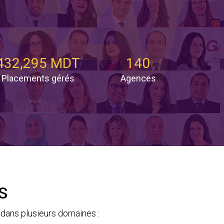
432,295 MDT
140
Placements gérés
Agences
S
dans plusieurs domaines :