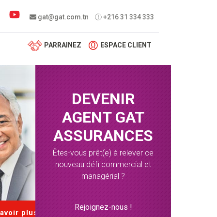
 menu
gat@gat.com.tn
+216 31 334 333
PARRAINEZ
ESPACE CLIENT
DEVENIR
AGENT GAT
ASSURANCES
Êtes-vous prêt(e) à relever ce
nouveau défi commercial et
managérial ?
Rejoignez-nous !
avoir plus