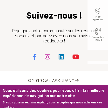
Suivez-nous !
Nos
agences
Rejoignez notre communauté sur les réseaux
sociaux et partagez avec nous vos avis et
Contactez
feedbacks !
- nous
Float
© 2019 GAT ASSURANCES
Nous utilisons des cookies pour vous offrir la meilleure
Pied de page
Conditions générales d’utilisation
Cookies
expérience de navigation sur notre site
Si vous poursuivez la navigation, vous acceptez que nous utilisions ces
Mentions légales
Plan du site
cookies.