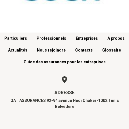
Menu footer
Particuliers
Professionnels
Entreprises
A propos
Actualités
Nous rejoindre
Contacts
Glossaire
Guide des assurances pour les entreprises
ADRESSE
GAT ASSURANCES 92-94 avenue Hédi Chaker-1002 Tunis
Belvédère