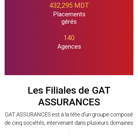
432,295 MDT
Placements
gérés
140
Agences
Les Filiales de GAT
ASSURANCES
GAT ASSURANCES est à la tête d’un groupe composé
de cinq sociétés, intervenant dans plusieurs domaines
: