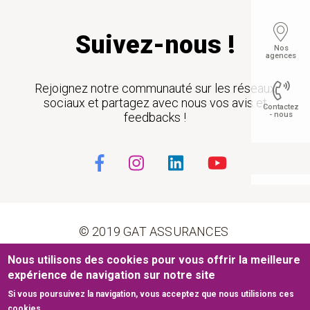
Suivez-nous !
Nos
agences
Rejoignez notre communauté sur les réseaux
sociaux et partagez avec nous vos avis et
Contactez
feedbacks !
- nous
Float
© 2019 GAT ASSURANCES
Nous utilisons des cookies pour vous offrir la meilleure
Pied de page
Conditions générales d’utilisation
Cookies
expérience de navigation sur notre site
Si vous poursuivez la navigation, vous acceptez que nous utilisions ces
Mentions légales
Plan du site
cookies.