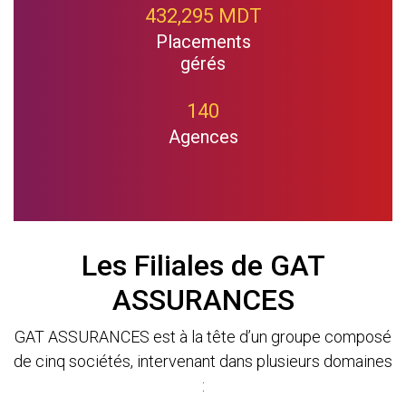
432,295 MDT
Placements
gérés
140
Agences
Les Filiales de GAT
ASSURANCES
GAT ASSURANCES est à la tête d’un groupe composé
de cinq sociétés, intervenant dans plusieurs domaines
: