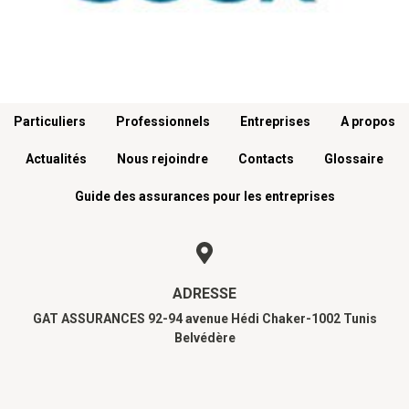
Menu footer
Particuliers
Professionnels
Entreprises
A propos
Actualités
Nous rejoindre
Contacts
Glossaire
Guide des assurances pour les entreprises
ADRESSE
GAT ASSURANCES 92-94 avenue Hédi Chaker-1002 Tunis
Belvédère