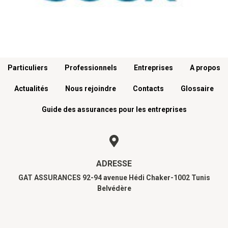
Menu footer
Particuliers
Professionnels
Entreprises
A propos
Actualités
Nous rejoindre
Contacts
Glossaire
Guide des assurances pour les entreprises
ADRESSE
GAT ASSURANCES 92-94 avenue Hédi Chaker-1002 Tunis
Belvédère