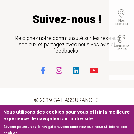
Suivez-nous !
Nos
agences
Rejoignez notre communauté sur les réseaux
sociaux et partagez avec nous vos avis et
Contactez
- nous
feedbacks !
Float
© 2019 GAT ASSURANCES
Nous utilisons des cookies pour vous offrir la meilleure
Pied de page
Conditions générales d’utilisation
Cookies
expérience de navigation sur notre site
Si vous poursuivez la navigation, vous acceptez que nous utilisions ces
Mentions légales
Plan du site
cookies.