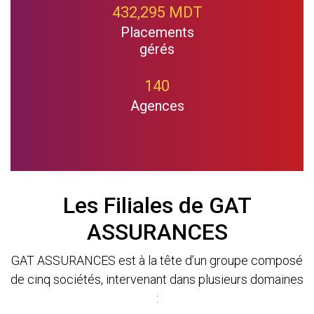
432,295 MDT
Placements
gérés
140
Agences
Les Filiales de GAT
ASSURANCES
GAT ASSURANCES est à la tête d’un groupe composé
de cinq sociétés, intervenant dans plusieurs domaines
: