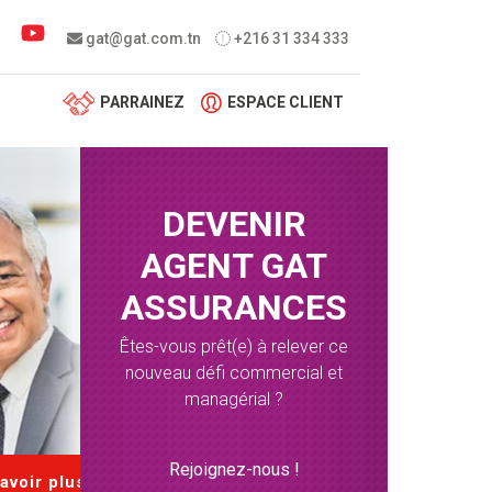
 menu
gat@gat.com.tn
+216 31 334 333
PARRAINEZ
ESPACE CLIENT
DEVENIR
AGENT GAT
ASSURANCES
Êtes-vous prêt(e) à relever ce
nouveau défi commercial et
managérial ?
Rejoignez-nous !
avoir plus