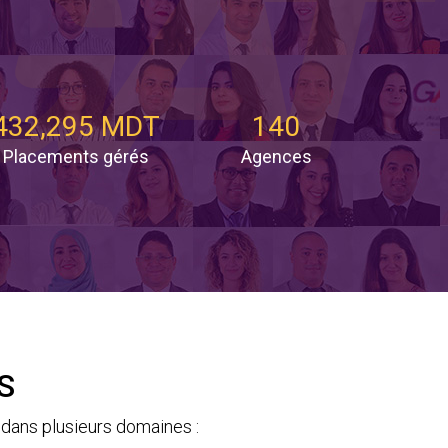
432,295 MDT
140
Placements gérés
Agences
S
dans plusieurs domaines :