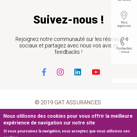
Suivez-nous !
Nos
agences
Rejoignez notre communauté sur les réseaux
sociaux et partagez avec nous vos avis et
Contactez
feedbacks !
- nous
Float
© 2019 GAT ASSURANCES
Pied de page
Nous utilisons des cookies pour vous offrir la meilleure
Conditions générales d’utilisation
Cookies
expérience de navigation sur notre site
Si vous poursuivez la navigation, vous acceptez que nous utilisions ces
Mentions légales
Plan du site