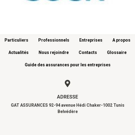
Menu footer
Particuliers
Professionnels
Entreprises
A propos
Actualités
Nous rejoindre
Contacts
Glossaire
Guide des assurances pour les entreprises
ADRESSE
GAT ASSURANCES 92-94 avenue Hédi Chaker-1002 Tunis
Belvédère