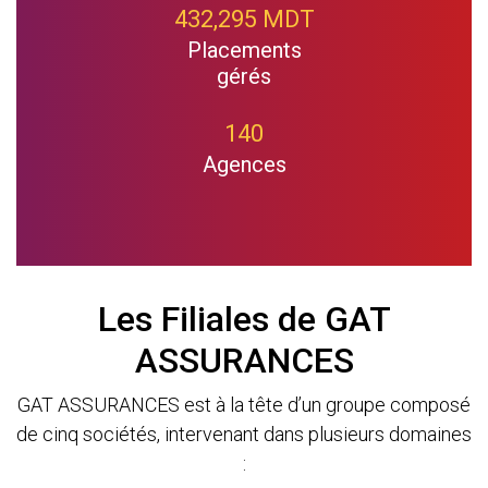
432,295 MDT
Placements
gérés
140
Agences
Les Filiales de GAT
ASSURANCES
GAT ASSURANCES est à la tête d’un groupe composé
de cinq sociétés, intervenant dans plusieurs domaines
: