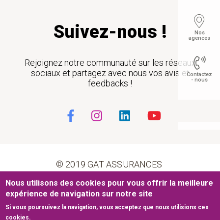
Suivez-nous !
Nos
agences
Rejoignez notre communauté sur les réseaux
sociaux et partagez avec nous vos avis et
Contactez
- nous
feedbacks !
Float
© 2019 GAT ASSURANCES
Nous utilisons des cookies pour vous offrir la meilleure
Pied de page
Conditions générales d’utilisation
Cookies
expérience de navigation sur notre site
Si vous poursuivez la navigation, vous acceptez que nous utilisions ces
Mentions légales
Plan du site
cookies.