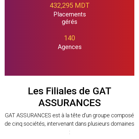
432,295 MDT
Placements
gérés
140
Agences
Les Filiales de GAT
ASSURANCES
GAT ASSURANCES est à la tête d’un groupe composé
de cinq sociétés, intervenant dans plusieurs domaines
: