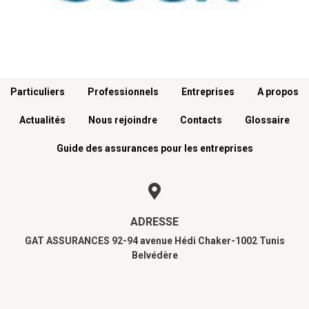
Menu footer
Particuliers
Professionnels
Entreprises
A propos
Actualités
Nous rejoindre
Contacts
Glossaire
Guide des assurances pour les entreprises
ADRESSE
GAT ASSURANCES 92-94 avenue Hédi Chaker-1002 Tunis
Belvédère