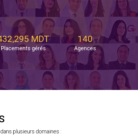
432,295 MDT
140
Placements gérés
Agences
S
dans plusieurs domaines :