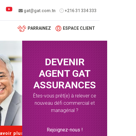
 menu
gat@gat.com.tn
+216 31 334 333
PARRAINEZ
ESPACE CLIENT
DEVENIR
AGENT GAT
ASSURANCES
Êtes-vous prêt(e) à relever ce
nouveau défi commercial et
managérial ?
Rejoignez-nous !
avoir plus