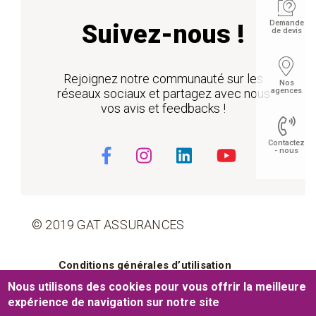
Demande
Suivez-nous !
de devis
Rejoignez notre communauté sur les
Nos
agences
réseaux sociaux et partagez avec nous
vos avis et feedbacks !
Contactez
- nous
Float
© 2019 GAT ASSURANCES
Pied de page
Conditions générales d’utilisation
Nous utilisons des cookies pour vous offrir la meilleure
Cookies
Mentions légales
expérience de navigation sur notre site