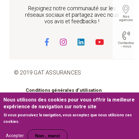
Rejoignez notre communauté sur les
réseaux sociaux et partagez avec nous
Nos
agences
vos avis et feedbacks !
Contactez
- nous
© 2019 GAT ASSURANCES
Float
Pied de page
Conditions générales d’utilisation
Nous utilisons des cookies pour vous offrir la meilleure
Cookies
Mentions légales
expérience de navigation sur notre site
Si vous poursuivez la navigation, vous acceptez que nous utilisions ces
Plan du site
cookies.
Site web développé par
www.medianet.com.tn
Accepter
Non , merci