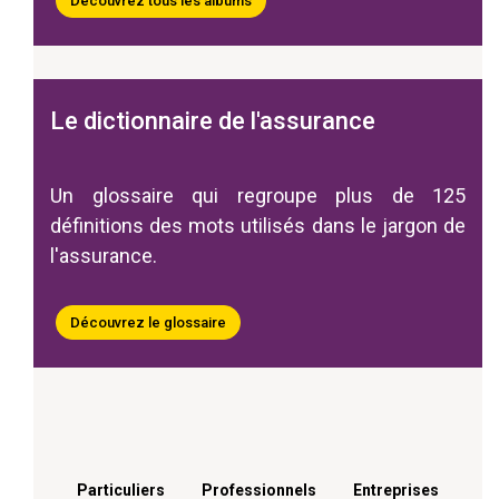
Découvrez tous les albums
Le dictionnaire de l'assurance
Un glossaire qui regroupe plus de 125
définitions des mots utilisés dans le jargon de
l'assurance.
Découvrez le glossaire
Menu footer
Particuliers
Professionnels
Entreprises