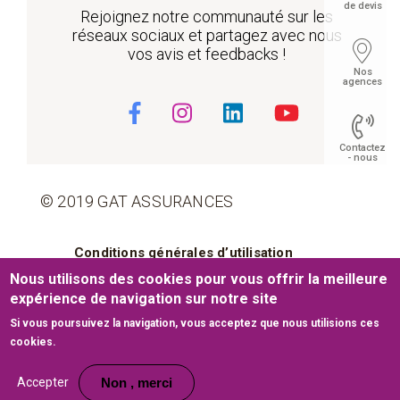
de devis
Rejoignez notre communauté sur les
réseaux sociaux et partagez avec nous
vos avis et feedbacks !
Nos
agences
Contactez
- nous
© 2019 GAT ASSURANCES
Pied de page
Float
Conditions générales d’utilisation
Nous utilisons des cookies pour vous offrir la meilleure
Cookies
Mentions légales
expérience de navigation sur notre site
Si vous poursuivez la navigation, vous acceptez que nous utilisions ces
Plan du site
cookies.
Site web développé par
www.medianet.com.tn
Accepter
Non , merci