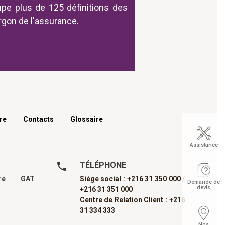
upe plus de 125 définitions des
argon de l'assurance.
re
Contacts
Glossaire
Assistance
TÉLÉPHONE
dre GAT
Siège social : +216 31 350 000 /
Demande de
devis
+216 31 351 000
Centre de Relation Client : +216
31 334 333
Nos