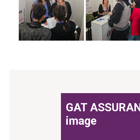
GAT ASSURAN
image