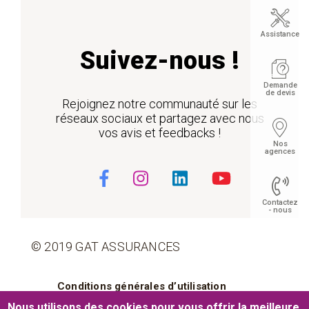
Assistance
Suivez-nous !
Demande
de devis
Rejoignez notre communauté sur les
réseaux sociaux et partagez avec nous
vos avis et feedbacks !
Nos
agences
Contactez
- nous
© 2019 GAT ASSURANCES
Float
Pied de page
Conditions générales d’utilisation
Nous utilisons des cookies pour vous offrir la meilleure