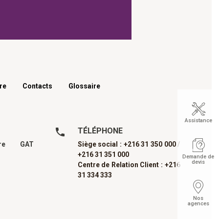
re
Contacts
Glossaire
Assistance
TÉLÉPHONE
dre GAT
Siège social : +216 31 350 000 /
+216 31 351 000
Demande de
devis
Centre de Relation Client : +216
31 334 333
Nos
agences