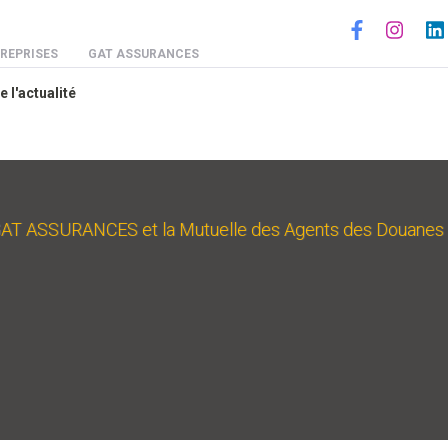
Social
REPRISES
GAT ASSURANCES
e l'actualité
 GAT ASSURANCES et la Mutuelle des Agents des Douanes