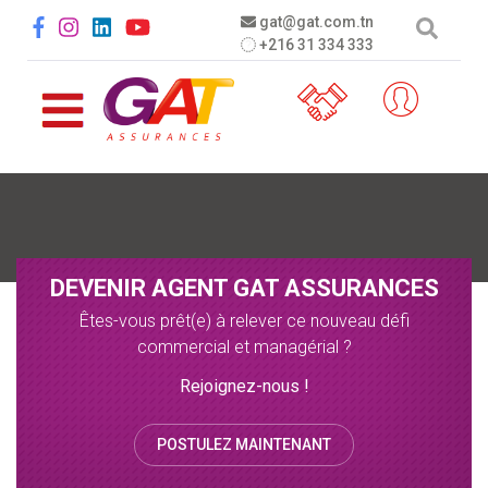
Aller au contenu principal
Social menu
gat@gat.com.tn
+216 31 334 333
DEVENIR AGENT GAT ASSURANCES
Êtes-vous prêt(e) à relever ce nouveau défi
commercial et managérial ?
Rejoignez-nous !
POSTULEZ MAINTENANT