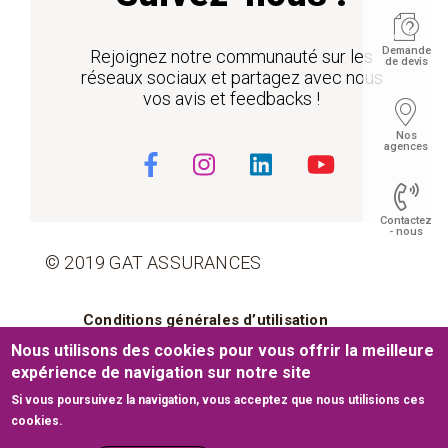
Demande
Rejoignez notre communauté sur les
de devis
réseaux sociaux et partagez avec nous
vos avis et feedbacks !
Nos
agences
Contactez
- nous
© 2019 GAT ASSURANCES
Pied de page
Conditions générales d’utilisation
Float
Nous utilisons des cookies pour vous offrir la meilleure
Cookies
Mentions légales
expérience de navigation sur notre site
Si vous poursuivez la navigation, vous acceptez que nous utilisions ces
Plan du site
cookies.
Site web développé par
www.medianet.com.tn