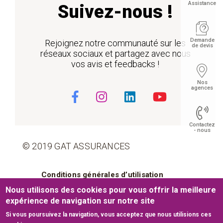
Assistance
Suivez-nous !
Demande
Rejoignez notre communauté sur les
de devis
réseaux sociaux et partagez avec nous
vos avis et feedbacks !
Nos
agences
Contactez
- nous
© 2019 GAT ASSURANCES
Pied de page
Conditions générales d’utilisation
Float
Nous utilisons des cookies pour vous offrir la meilleure
Cookies
Mentions légales
expérience de navigation sur notre site
Si vous poursuivez la navigation, vous acceptez que nous utilisions ces
Plan du site