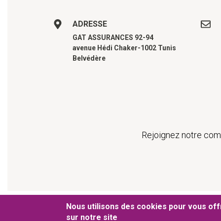
ADRESSE
GAT ASSURANCES 92-94
avenue Hédi Chaker-1002 Tunis
Belvédère
Rejoignez notre comm
Pied de pa
Nous utilisons des cookies pour vous offr
© 2019 GAT ASSURANCES
Conditions générales 
sur notre site