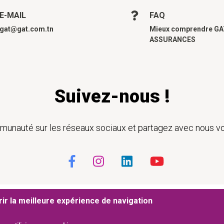
E-MAIL
FAQ
gat@gat.com.tn
Mieux comprendre G
ASSURANCES
Suivez-nous !
unauté sur les réseaux sociaux et partagez avec nous vo
ge
ir la meilleure expérience de navigation
d’utilisation
Cookies
Mentions légales
Plan du site