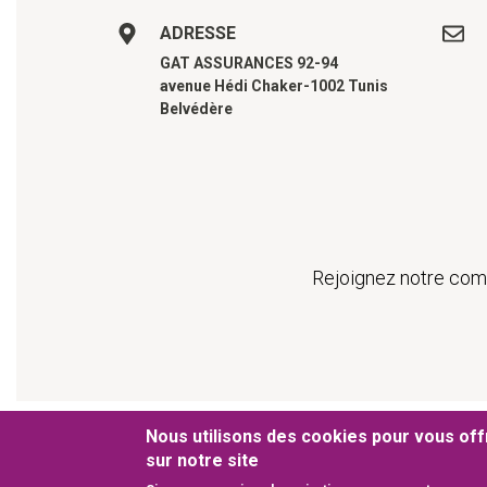
ADRESSE
GAT ASSURANCES 92-94
avenue Hédi Chaker-1002 Tunis
Belvédère
Rejoignez notre comm
Pied de pa
Nous utilisons des cookies pour vous offr
© 2019 GAT ASSURANCES
Conditions générales 
sur notre site