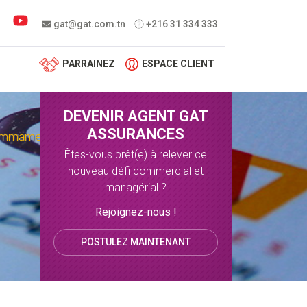
 menu
gat@gat.com.tn
+216 31 334 333
PARRAINEZ
ESPACE CLIENT
DEVENIR AGENT GAT
ASSURANCES
Hammamet
Êtes-vous prêt(e) à relever ce
nouveau défi commercial et
managérial ?
Rejoignez-nous !
POSTULEZ MAINTENANT