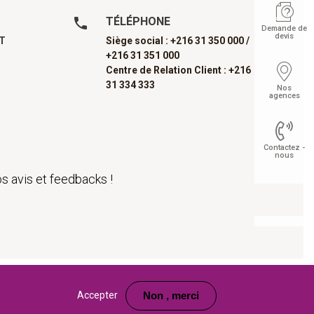
TÉLÉPHONE
Demande de
devis
AT
Siège social : +216 31 350 000 /
+216 31 351 000
Centre de Relation Client : +216
31 334 333
Nos
agences
Contactez -
nous
s avis et feedbacks !
Float
Site web développé par
www.medianet.com.tn
Accepter
Non , merci