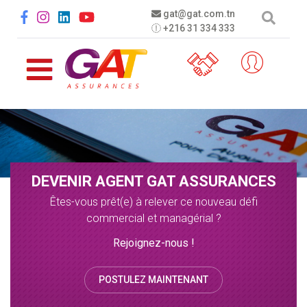
Aller au contenu principal
Social menu
gat@gat.com.tn
+216 31 334 333
DEVENIR AGENT GAT ASSURANCES
Êtes-vous prêt(e) à relever ce nouveau défi
commercial et managérial ?
Rejoignez-nous !
POSTULEZ MAINTENANT