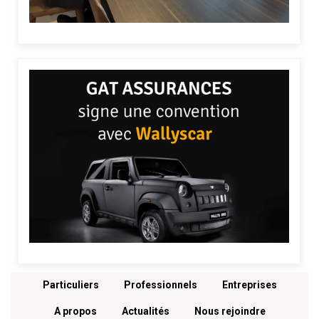
Menu footer
Particuliers
Professionnels
Entreprises
A propos
Actualités
Nous rejoindre