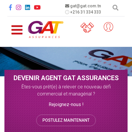
Aller au contenu principal
Social menu
gat@gat.com.tn
+216 31 334 333
DEVENIR AGENT GAT ASSURANCES
Êtes-vous prêt(e) à relever ce nouveau défi
commercial et managérial ?
Rejoignez-nous !
POSTULEZ MAINTENANT